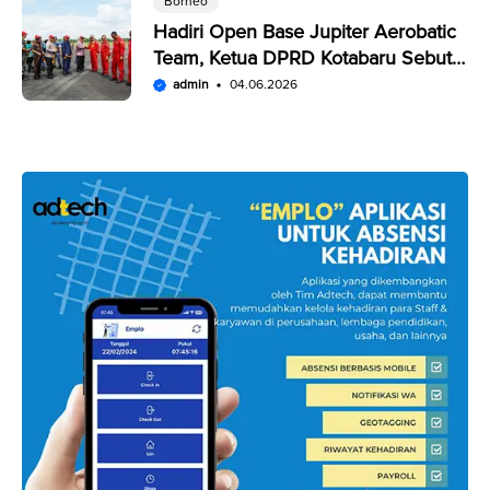
Borneo
Hadiri Open Base Jupiter Aerobatic
Team, Ketua DPRD Kotabaru Sebut
Penampilan JAT Luar Biasa
admin
04.06.2026