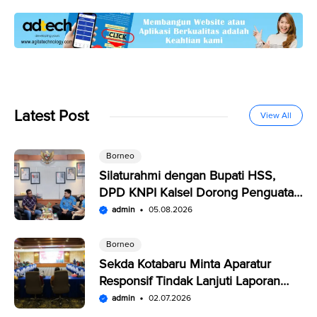
Latest Post
View All
Borneo
Silaturahmi dengan Bupati HSS,
DPD KNPI Kalsel Dorong Penguatan
SDM Pemuda
admin
05.08.2026
Borneo
Sekda Kotabaru Minta Aparatur
Responsif Tindak Lanjuti Laporan
Warga di SP4N-LAPOR
admin
02.07.2026