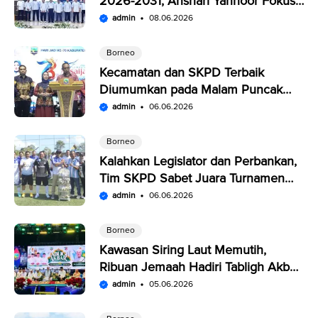
2026-2031, Anshari Yannoor Fokus
Verifikasi Perusahaan Pers
admin
08.06.2026
Borneo
Kecamatan dan SKPD Terbaik
Diumumkan pada Malam Puncak
Penutupan Expo Saijaan Kotabaru
admin
06.06.2026
Borneo
Kalahkan Legislator dan Perbankan,
Tim SKPD Sabet Juara Turnamen
Segitiga Kotabaru
admin
06.06.2026
Borneo
Kawasan Siring Laut Memutih,
Ribuan Jemaah Hadiri Tabligh Akbar
HUT Kabupaten Kotabaru
admin
05.06.2026