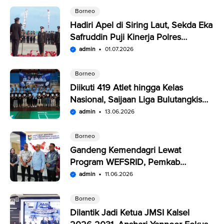
Borneo
Hadiri Apel di Siring Laut, Sekda Eka
Safruddin Puji Kinerja Polres
Kotabaru
admin
01.07.2026
Borneo
Diikuti 419 Atlet hingga Kelas
Nasional, Saijaan Liga Bulutangkis
Memperebutkan Rp109,5 Juta
admin
13.06.2026
Borneo
Gandeng Kemendagri Lewat
Program WEFSRID, Pemkab
Kotabaru Targetkan Petani Panen 3
admin
11.06.2026
Kali Setahun
Borneo
Dilantik Jadi Ketua JMSI Kalsel